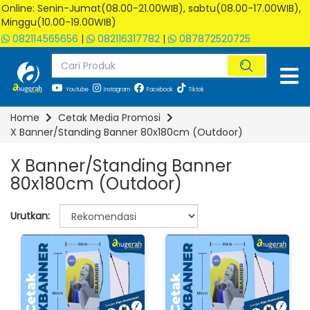
Online: Senin-Jumat(08.00-21.00WIB), sabtu(08.00-17.00WIB),
Minggu(10.00-19.00WIB)
082114565656
|
082116317782
|
087872520725
Youtube
Instagram
Facebook
Tiktok
Home
Cetak Media Promosi
X Banner/Standing Banner 80x180cm (Outdoor)
X Banner/Standing Banner
80x180cm (Outdoor)
Urutkan: