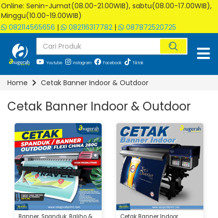
Online: Senin-Jumat(08.00-21.00WIB), sabtu(08.00-17.00WIB),
Minggu(10.00-19.00WIB)
082114565656
|
082116317782
|
087872520725
Youtube
Instagram
Facebook
Tiktok
Home
Cetak Banner Indoor & Outdoor
Cetak Banner Indoor & Outdoor
Banner, Spanduk, Baliho &
Cetak Banner Indoor