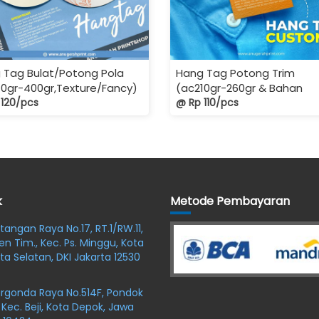
 Tag Bulat/Potong Pola
Hang Tag Potong Trim
10gr-400gr,Texture/Fancy)
(ac210gr-260gr & Bahan
 120/pcs
Tekture)
@ Rp 110/pcs
k
Metode Pembayaran
oltangan Raya No.17, RT.1/RW.11,
en Tim., Kec. Ps. Minggu, Kota
ta Selatan, DKI Jakarta 12530
argonda Raya No.514F, Pondok
 Kec. Beji, Kota Depok, Jawa