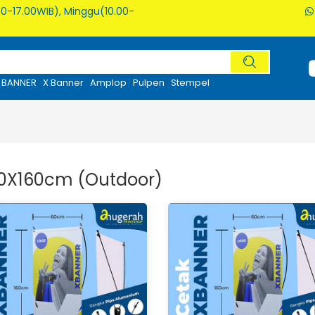
0-17.00WIB), Minggu(10.00-
BANNER
X Banner
Amplop
Pulpen
Stempel
60X160cm (Outdoor)