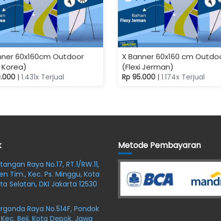
nner 60x160cm Outdoor
X Banner 60x160 cm Outdo
i Korea)
(Flexi Jerman)
0.000
|
1.431x Terjual
Rp 95.000
|
1.174x Terjual
k
Metode Pembayaran
oltangan Raya No.17, RT.1/RW.11,
en Tim., Kec. Ps. Minggu, Kota
ta Selatan, DKI Jakarta 12530
argonda Raya No.514F, Pondok
 Kec. Beji, Kota Depok, Jawa