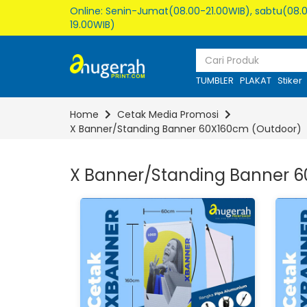
Online: Senin-Jumat(08.00-21.00WIB), sabtu(08.0
19.00WIB)
TUMBLER
PLAKAT
Stiker
Home
Cetak Media Promosi
X Banner/Standing Banner 60X160cm (Outdoor)
X Banner/Standing Banner 