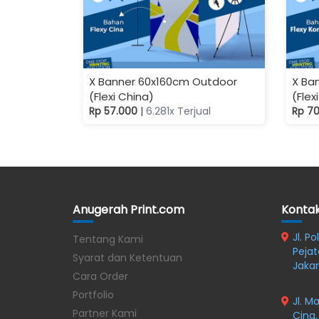
X Banner 60x160cm Outdoor
X Ba
(Flexi China)
(Flex
Rp 57.000
|
6.281x Terjual
Rp 7
Anugerah Print.com
Konta
Jl. P
Tentang Kami
Pejat
Syarat dan Ketentuan
Jakar
Cara Order
Portfolio
Jl. M
Partner Kami
Cina,