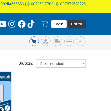
082114565656
|
082116317782
|
087872520725
Login
Daftar
Urutkan: