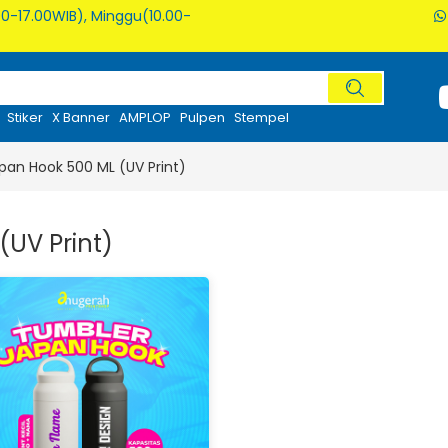
0-17.00WIB), Minggu(10.00-
Stiker
X Banner
AMPLOP
Pulpen
Stempel
pan Hook 500 ML (UV Print)
UV Print)