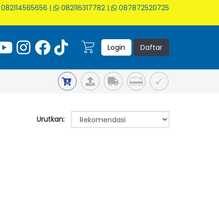
082114565656
|
082116317782
|
087872520725
Login
Daftar
Urutkan: