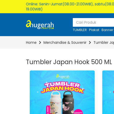
Online: Senin-Jumat(08.00-21.00WIB), sabtu(08.0
19.00WIB)
TUMBLER
Plakat
Banner
Home
Merchandise & Souvenir
Tumbler Ja
Tumbler Japan Hook 500 ML (