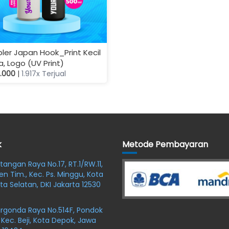
ler Japan Hook_Print Kecil
, Logo (UV Print)
3.000
|
1.917x Terjual
k
Metode Pembayaran
oltangan Raya No.17, RT.1/RW.11,
en Tim., Kec. Ps. Minggu, Kota
ta Selatan, DKI Jakarta 12530
argonda Raya No.514F, Pondok
 Kec. Beji, Kota Depok, Jawa