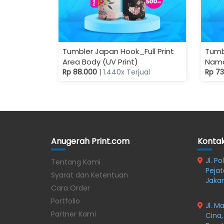
Tumbler Japan Hook_Full Print
Tumb
Area Body (UV Print)
Nama
Rp 88.000
|
1.440x Terjual
Rp 7
Anugerah Print.com
Konta
Jl. P
Tentang Kami
Pejat
Syarat dan Ketentuan
Jakar
Cara Order
Portfolio
Jl. M
Partner Kami
Cina,