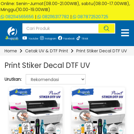
Online: Senin-Jumat(08.00-21.00WIB), sabtu(08.00-17.00WIB),
Minggu(10.00-19.00WIB)
082114565656
|
082116317782
|
087872520725
Youtube
Instagram
Facebook
Tiktok
Home
Cetak UV & DTF Print
Print Stiker Decal DTF UV
Print Stiker Decal DTF UV
Urutkan: