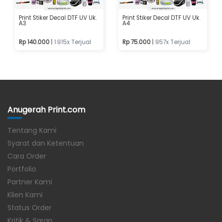
Print Stiker Decal DTF UV Uk.
Print Stiker Decal DTF UV Uk.
A3
A4
Rp 140.000
|
1.915x Terjual
Rp 75.000
|
957x Terjual
Anugerah Print.com
Tentang Kami
Syarat dan Ketentuan
Cara Order
Portfolio
Partner Kami
Klien Kami
Status Order
Kritik & Saran