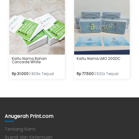
Kartu Nama Bahan
Kartu Nama LMO 200DC
Concorde White
Rp 31.000
|
809x Terjual
Rp 77.500
|
532x Terjual
Anugerah Print.com
Tentang Kami
Syarat dan Ketentuan