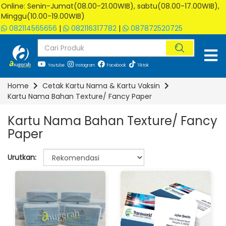
Online: Senin-Jumat(08.00-21.00WIB), sabtu(08.00-17.00WIB),
Minggu(10.00-19.00WIB)
082114565656
|
082116317782
|
087872520725
Youtube
Instagram
Facebook
Tiktok
Home
Cetak Kartu Nama & Kartu Vaksin
Kartu Nama Bahan Texture/ Fancy Paper
Kartu Nama Bahan Texture/ Fancy
Paper
Urutkan: