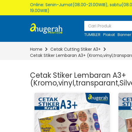
Online: Senin-Jumat(08.00-21.00WIB), sabtu(08.0
19.00WIB)
TUMBLER
Plakat
Banner
Home
Cetak Cutting Stiker A3+
Cetak Stiker Lembaran A3+ (Kromo,vinyl,transpar
Cetak Stiker Lembaran A3+
(Kromo,vinyl,transparant,Sil