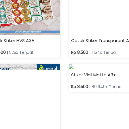
k Stiker HVS A3+
Cetak Stiker Transparant 
.500
|
525x Terjual
Rp 8.500
|
1.154x Terjual
 Stiker Segel/ Pecah Telur
5.000
|
1.752x Terjual