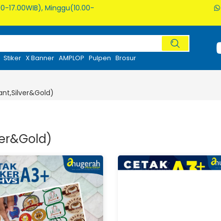
0-17.00WIB), Minggu(10.00-
Stiker
X Banner
AMPLOP
Pulpen
Brosur
ant,Silver&Gold)
ver&Gold)