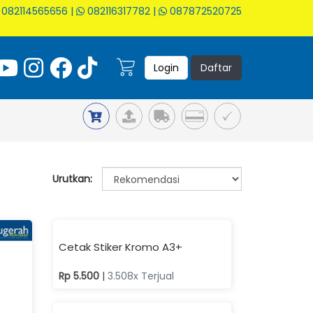
082114565656
|
082116317782
|
087872520725
Login
Daftar
Urutkan: