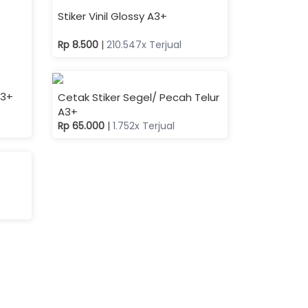
A3+
Cetak Stiker Kromo A3+
Rp 5.500
|
3.508x Terjual