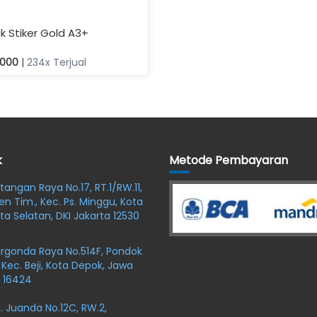
Cetak Stiker Silver A3+
Rp 16.000
|
2.006x Terjual
k
Metode Pembayaran
oltangan Raya No.17, RT.1/RW.11,
en Tim., Kec. Ps. Minggu, Kota
ta Selatan, DKI Jakarta 12530