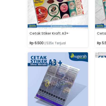
Cetak Stiker Kraft A3+
Ceta
Rp 6.500
|
535x Terjual
Rp 5
Stiker Vinil Glossy A3+
Cetak
A3+
Rp 8.500
|
210.547x Terjual
Rp 6