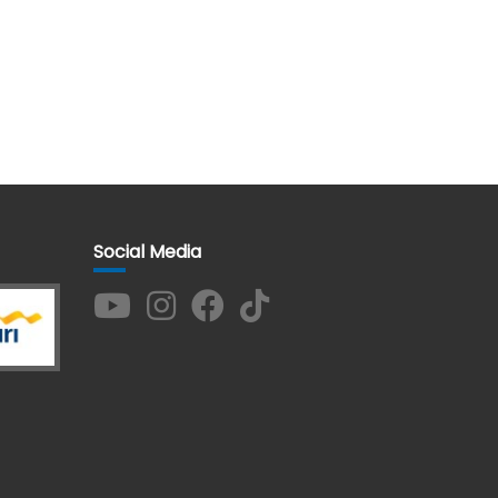
Cetak Stiker Gold A3+
Rp 16.000
|
234x Terjual
Social Media