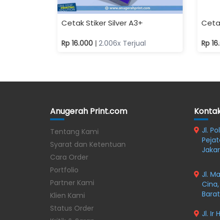
Stiker Vinil Matte A3+
Rp 8.500
|
89.949x Terjual
Anugerah Print.com
Konta
Jl. P
Tentang Kami
Pejat
Syarat dan Ketentuan
Jakar
Cara Order