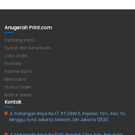
Anugerah Print.com
Tentang Kami
Syarat dan Ketentuan
Cara Order
Portfolio
Partner Kami
Klien Kami
Status Order
Kritik & Saran
Kontak
Jl. Poltangan Raya No.17, RT.1/RW.11, Pejaten Tim., Kec. Ps.
Minggu, Kota Jakarta Selatan, DKI Jakarta 12530
Jl. Margonda Raya No.514F, Pondok Cina, Kec. Beji, Kota