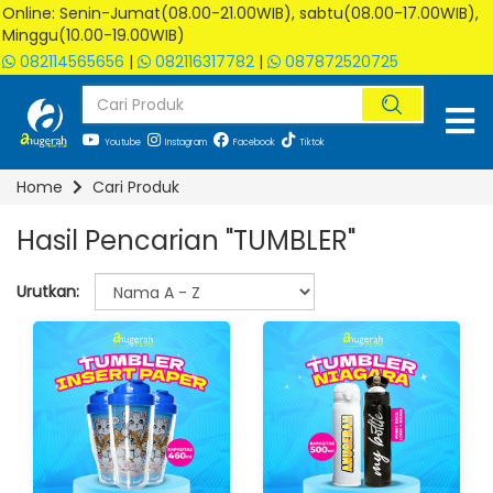
Online: Senin-Jumat(08.00-21.00WIB), sabtu(08.00-17.00WIB),
Minggu(10.00-19.00WIB)
082114565656
|
082116317782
|
087872520725
Youtube
Instagram
Facebook
Tiktok
Home
Cari Produk
Hasil Pencarian "TUMBLER"
Urutkan: