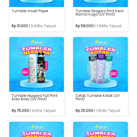
Tumbler Insert Paper
Tumbler Niagara Print Kecil
Nama+Logo (UV Print)
Rp 31.000
|
5.845x Terjual
Rp 58.000
|
3.896x Terjual
Tumbler Niagara Full Print
Cetak Tumbler Kotak (UV
Area Body (UV Print)
Print)
Rp 75.000
|
4.001x Terjual
Rp 25.000
|
1.908x Terjual