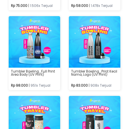
Rp 75.000
|
1.506x Terjual
Rp 58.000
|
1.478x Terjual
Tumbler Bowling_Full Print
Tumbler Bowling_Print Kecil
Area Body (UV Print)
Nama, Logo (UV Print)
Rp 98.000
|
951x Terjual
Rp 83.000
|
908x Terjual