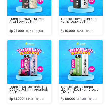
Tumbler Travel_Full Print
Tumbler Travel_Print Kecil
Area Body (UV Print)
Nama, Logo (UV Print)
Rp 98.000
|
836x Terjual
Rp 83.000
|
927x Terjual
Tumbler Sakura tanpa LED
Tumbler Sakura tanpa
500 ML_Full Print Area Body
LED_Print Kecil Nama, Logo
(UV Print)
(UV Print)
Rp 83.000
|
1.447x Terjual
Rp 68.000
|
3.306x Terjual