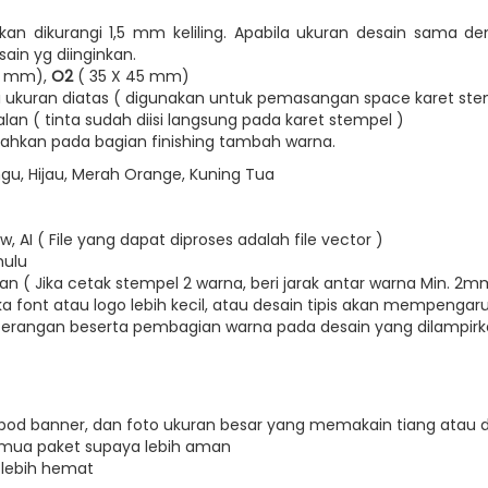
ikan dikurangi 1,5 mm keliling. Apabila ukuran desain sama
ain yg diinginkan.
35 mm),
O2
( 35 X 4
ari ukuran diatas ( digunakan untuk pemasangan space karet ste
an ( tinta sudah diisi langsung pada karet stempel )
mbahkan pada bagian finishing tambah warna.
Ungu, Hijau, Merah Orange, Kuning Tua
, AI ( File yang dapat diproses adalah file vector )
hulu
an ( Jika cetak stempel 2 warna, beri jarak antar warna Min. 2m
ka font atau logo lebih kecil, atau desain tipis akan mempengaruhi 
eterangan beserta pembagian warna pada desain yang dilampir
ripod banner, dan foto ukuran besar yang memakain tiang atau 
mua paket supaya lebih aman
 lebih hemat