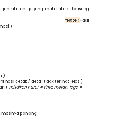
 dengan ukuran gagang maka akan dipasang
5 mm)
*Note :
Hasil
mpel )
m )
hasil cetak / detail tidak terlihat jelas )
kan (
misalkan huruf = tinta merah, logo =
dimesinya panjang