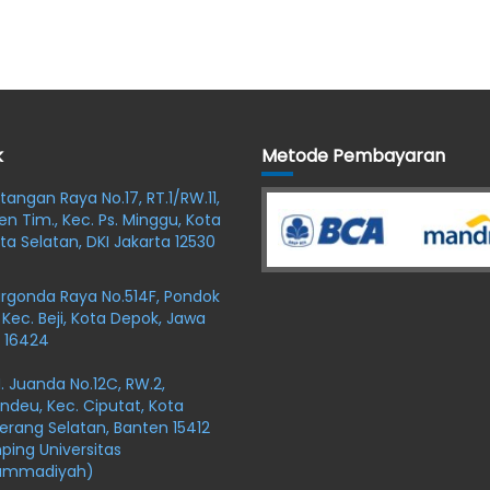
k
Metode Pembayaran
oltangan Raya No.17, RT.1/RW.11,
en Tim., Kec. Ps. Minggu, Kota
ta Selatan, DKI Jakarta 12530
argonda Raya No.514F, Pondok
 Kec. Beji, Kota Depok, Jawa
 16424
r H. Juanda No.12C, RW.2,
ndeu, Kec. Ciputat, Kota
rang Selatan, Banten 15412
ing Universitas
ammadiyah)