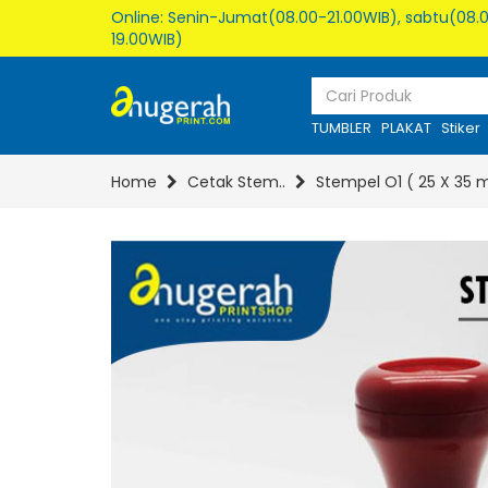
Online: Senin-Jumat(08.00-21.00WIB), sabtu(08.0
19.00WIB)
TUMBLER
PLAKAT
Stiker
Home
Cetak Stem..
Stempel O1 ( 25 X 35