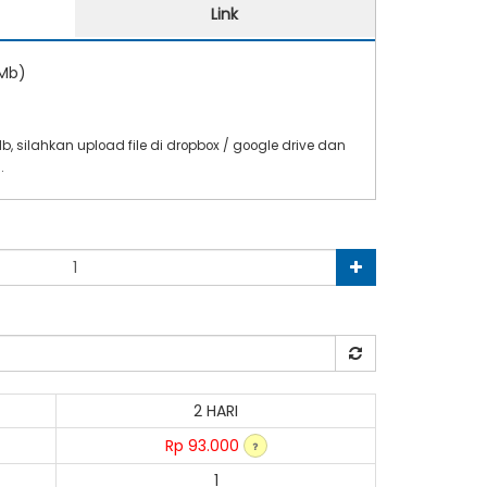
Link
0Mb)
0Mb, silahkan upload file di dropbox / google drive dan
i
.
2 HARI
Rp 93.000
1