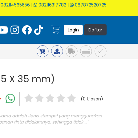
082114565656
|
082116317782
|
087872520725
Login
Daftar
 25 X 35 mm)
(0 Ulasan)
 warna adalah Jenis stempel yang menggunakan
nan tinta didalamnya, sehingga tidak ..."