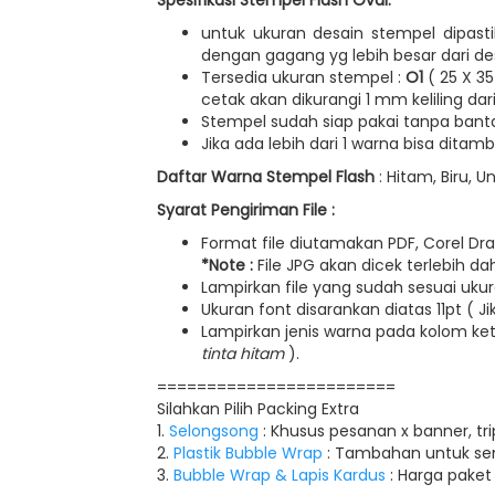
Spesifikasi Stempel Flash Oval
:
untuk ukuran desain stempel dipast
dengan gagang yg lebih besar dari des
Tersedia ukuran stempel :
O1
( 25 X 
cetak akan dikurangi 1 mm keliling d
Stempel sudah siap pakai tanpa bantal
Jika ada lebih dari 1 warna bisa dita
Daftar Warna Stempel Flash
: Hitam, Biru, 
Syarat Pengiriman File :
Format file diutamakan PDF, Corel Draw
*Note :
File JPG akan dicek terlebih da
Lampirkan file yang sudah sesuai ukur
Ukuran font disarankan diatas 11pt ( Ji
Lampirkan jenis warna pada kolom k
tinta hitam
).
========================
Silahkan Pilih Packing Extra
1.
Selongsong
: Khusus pesanan x banner, t
2.
Plastik Bubble Wrap
: Tambahan untuk se
3.
Bubble Wrap & Lapis Kardus
: Harga paket