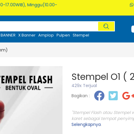
0-17.00WIB), Minggu(10.00-
BANNER
X Banner
Amplop
Pulpen
Stempel
 mm)
Stempel O1 (
429x Terjual
Bagikan :
"Stempel Flash atau Stempel
karet sebagai tempat penyimpa
Selengkapnya
.