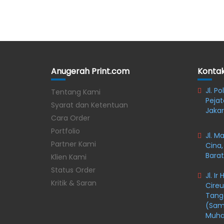
Anugerah Print.com
Konta
Jl. P
Tentang Kami
Pejat
Syarat dan Ketentuan
Jakar
Cara Order
Portfolio
Jl. M
Partner Kami
Cina,
Barat
Klien Kami
Status Order
Jl. I
Kritik & Saran
Cireu
Tange
(Samp
Muh