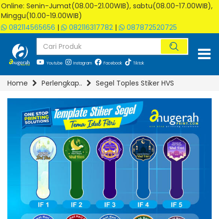
Online: Senin-Jumat(08.00-21.00WIB), sabtu(08.00-17.00WIB),
Minggu(10.00-19.00WIB)
082114565656
|
082116317782
|
087872520725
Youtube
Instagram
Facebook
Tiktok
Home
Perlengkap..
Segel Toples Stiker HVS