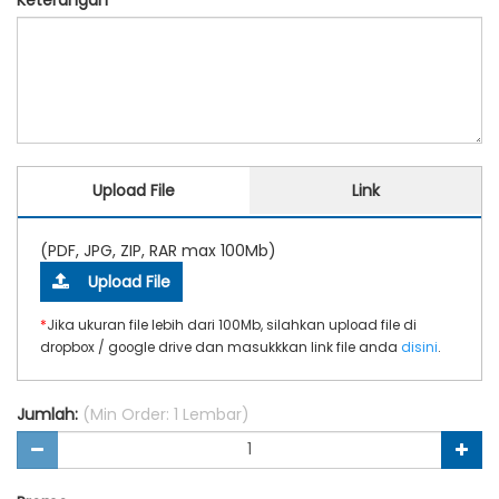
Upload File
Link
(PDF, JPG, ZIP, RAR max 100Mb)
Upload File
*
Jika ukuran file lebih dari 100Mb, silahkan upload file di
dropbox / google drive dan masukkkan link file anda
disini
.
Jumlah:
(Min Order: 1 Lembar)