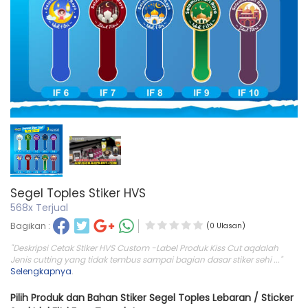
Segel Toples Stiker HVS
568x Terjual
Bagikan :
(0 Ulasan)
"Deskripsi Cetak Stiker HVS Custom -Label Produk Kiss Cut aqdalah
Jenis cutting yang tidak tembus sampai bagian dasar stiker sehi ..."
Selengkapnya
.
Pilih Produk dan Bahan Stiker Segel Toples Lebaran / Sticker