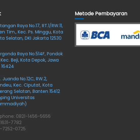
k
Metode Pembayaran
oltangan Raya No.17, RT.1/RW.11,
en Tim., Kec. Ps. Minggu, Kota
ta Selatan, DKI Jakarta 12530
argonda Raya No.514F, Pondok
 Kec. Beji, Kota Depok, Jawa
 16424
r H. Juanda No.12C, RW.2,
ndeu, Kec. Ciputat, Kota
rang Selatan, Banten 15412
ing Universitas
ammadiyah)
phone: 0821-1456-5656
-1631-7782
-7252-0725