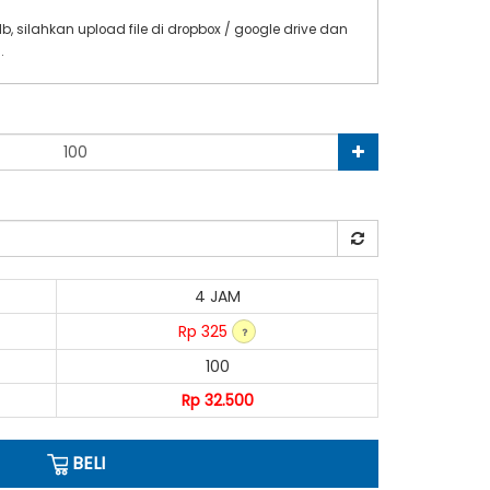
0Mb, silahkan upload file di dropbox / google drive dan
i
.
4 JAM
Rp 325
100
Rp 32.500
BELI