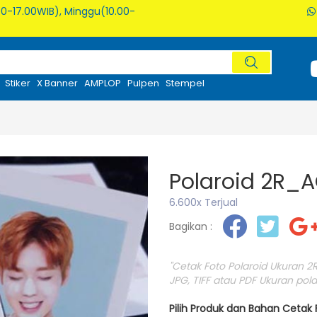
0-17.00WIB), Minggu(10.00-
Stiker
X Banner
AMPLOP
Pulpen
Stempel
Polaroid 2R_A
6.600x Terjual
Bagikan :
"Cetak Foto Polaroid Ukuran 2R
JPG, TIFF atau PDF Ukuran polar
Pilih Produk dan Bahan Cetak 