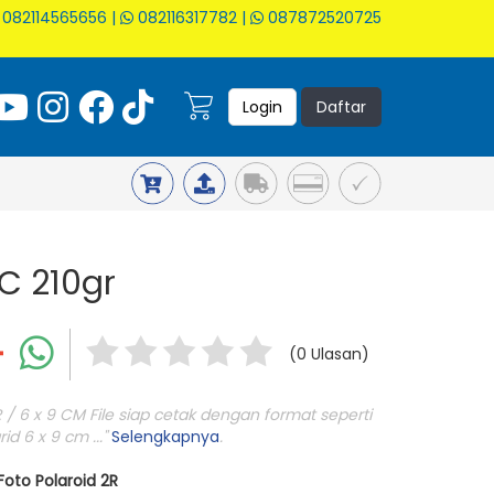
082114565656
|
082116317782
|
087872520725
Login
Daftar
C 210gr
(0 Ulasan)
 / 6 x 9 CM File siap cetak dengan format seperti
id 6 x 9 cm ..."
Selengkapnya
.
Foto Polaroid 2R