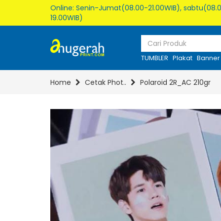
Online: Senin-Jumat(08.00-21.00WIB), sabtu(08.0
19.00WIB)
TUMBLER
Plakat
Banner
Home
Cetak Phot..
Polaroid 2R_AC 210gr