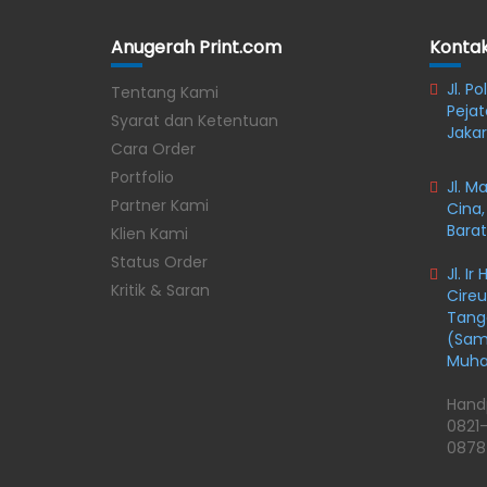
Anugerah Print.com
Konta
Jl. P
Tentang Kami
Pejat
Syarat dan Ketentuan
Jakar
Cara Order
Portfolio
Jl. M
Partner Kami
Cina,
Barat
Klien Kami
Status Order
Jl. I
Kritik & Saran
Cireu
Tange
(Samp
Muh
Hand
0821
0878