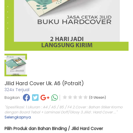
Jilid Hard Cover Uk. A6 (Potrait)
324x Terjual
Bagikan :
(0 Ulasan)
"Spesifikasi: 1.Ukuran : A4 / A5 / B5 / F4 2.Cover : Bahan Stiker Kromo
dengan Board Tebal + Laminasi Doff/Glosy 3.Jilid : Hard Cover ..."
Selengkapnya
.
Pilih Produk dan Bahan Binding / Jilid Hard Cover