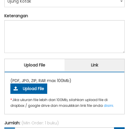
Ujung Kotak
Keterangan
Upload File
Link
(PDF, JPG, ZIP, RAR max 100Mb)
Upload File
*
Jika ukuran file lebih dari 100Mb, silahkan upload file di
dropbox / google drive dan masukkkan link file anda
disini
.
Jumlah:
(Min Order: 1 buku)