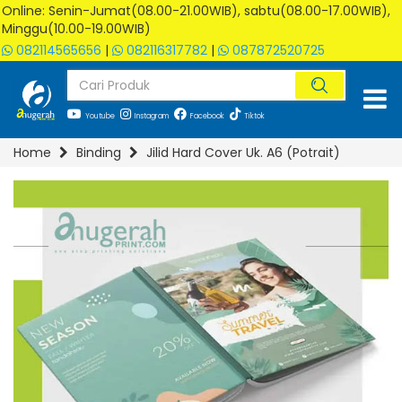
Online: Senin-Jumat(08.00-21.00WIB), sabtu(08.00-17.00WIB),
Minggu(10.00-19.00WIB)
082114565656
|
082116317782
|
087872520725
Youtube
Instagram
Facebook
Tiktok
Home
Binding
Jilid Hard Cover Uk. A6 (Potrait)