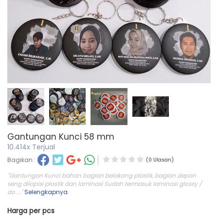
Gantungan Kunci 58 mm
10.414x Terjual
Bagikan :
(0 Ulasan)
"Gantungan Kunci bahan bagian belakang plastik, bagian depan
seng dilapisi plastik dan laminasi Sudah termasuk laminasi glossy /
do ..."
Selengkapnya
.
Harga per pcs