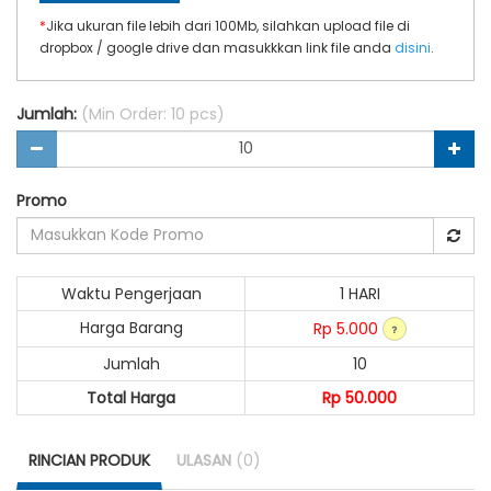
*
Jika ukuran file lebih dari 100Mb, silahkan upload file di
dropbox / google drive dan masukkkan link file anda
disini
.
Jumlah:
(Min Order: 10 pcs)
Promo
Waktu Pengerjaan
1 HARI
Harga Barang
Rp 5.000
Jumlah
10
Total Harga
Rp 50.000
RINCIAN PRODUK
ULASAN
(0)