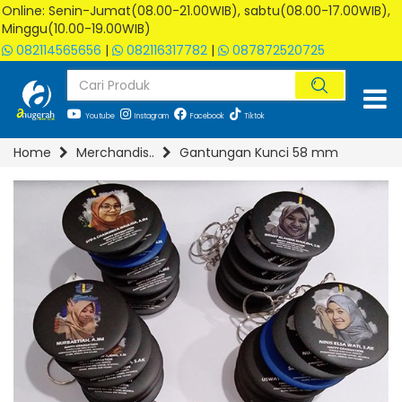
Online: Senin-Jumat(08.00-21.00WIB), sabtu(08.00-17.00WIB),
Minggu(10.00-19.00WIB)
082114565656
|
082116317782
|
087872520725
Youtube
Instagram
Facebook
Tiktok
Home
Merchandis..
Gantungan Kunci 58 mm