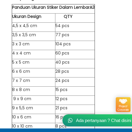
Panduan Ukuran Stiker Dalam LembarA3
Ukuran Design
QTY
4,5 x 4,5 cm
54 pcs
3,5 x 3,5 cm
77 pcs
3 x 3 cm
104 pcs
4 x 4 cm
60 pcs
5 x 5 cm
40 pcs
6 x 6 cm
28 pcs
7 x 7 cm
24 pcs
8 x 8 cm
15 pcs
9 x 9 cm
12 pcs
9 x 5,5 cm
21 pcs
10 x 6 cm
16 pcs
Ada pertanyaan ? Chat disini
10 x 10 cm
8 pcs