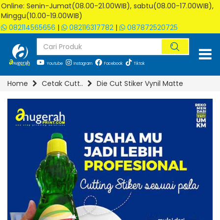
Online: Senin-Jumat(08.00-21.00WIB), sabtu(08.00-17.00WIB),
Minggu(10.00-19.00WIB)
082114565656
|
082116317782
|
087872520725
Youtube
Instagram
Facebook
Tiktok
Home
Cetak Cutt..
Die Cut Stiker Vynil Matte