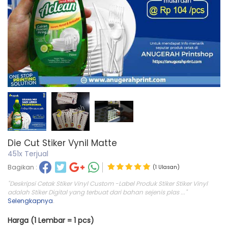
Die Cut Stiker Vynil Matte
451x Terjual
Bagikan :
(1 Ulasan)
"Deskripsi Cetak Stiker Vinyl Custom -Label Produk Stiker Stiker Vinyl
adalah Stiker Digital yang terbuat dari bahan sejenis plas ..."
Selengkapnya
.
Harga (1 Lembar = 1 pcs)