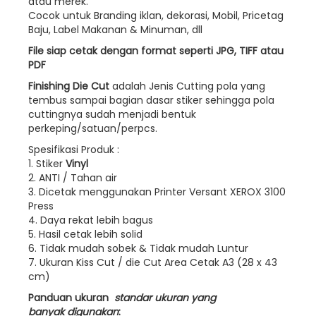
atau merek.
Cocok untuk Branding iklan, dekorasi, Mobil, Pricetag
Baju, Label Makanan & Minuman, dll
File siap cetak dengan format seperti JPG, TIFF atau
PDF
Finishing Die Cut
adalah Jenis Cutting pola yang
tembus sampai bagian dasar stiker sehingga pola
cuttingnya sudah menjadi bentuk
perkeping/satuan/perpcs.
Spesifikasi Produk :
1. Stiker
Vinyl
2. ANTI / Tahan air
3. Dicetak menggunakan Printer Versant XEROX 3100
Press
4. Daya rekat lebih bagus
5. Hasil cetak lebih solid
6. Tidak mudah sobek & Tidak mudah Luntur
7. Ukuran Kiss Cut / die Cut Area Cetak A3 (28 x 43
cm)
Panduan ukuran
standar ukuran yang
banyak digunakan
: