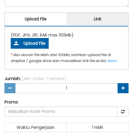
Upload File
Link
(PDF, JPG, ZIP, RAR max 100Mb)
Upload File
*
Jika ukuran file lebih dari 100Mb, silahkan upload file di
dropbox / google drive dan masukkkan link file anda
disini
.
Jumlah:
(Min Order: 1 Lembar)
Promo
Waktu Pengerjaan
1 HARI