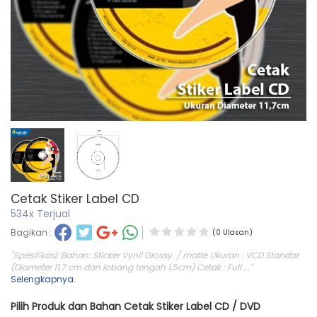
Cetak Stiker Label CD
534x Terjual
Bagikan :
(0 Ulasan)
"Spesifikasi: Bahan: Sticker Vynil Glossy / matte Ukuran : VCD Standar
(Diameter 11,7 cm dan lobang tengah 1,5cm) Cetak : Full ..."
Selengkapnya
.
Pilih Produk dan Bahan Cetak Stiker Label CD / DVD