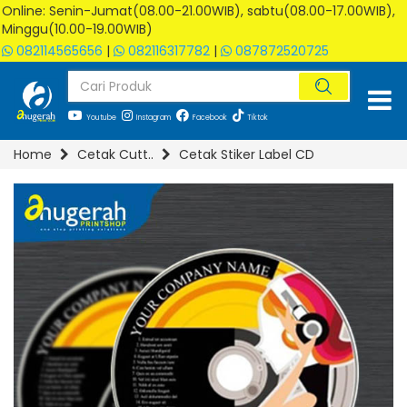
Online: Senin-Jumat(08.00-21.00WIB), sabtu(08.00-17.00WIB),
Minggu(10.00-19.00WIB)
082114565656
|
082116317782
|
087872520725
Youtube
Instagram
Facebook
Tiktok
Home
Cetak Cutt..
Cetak Stiker Label CD