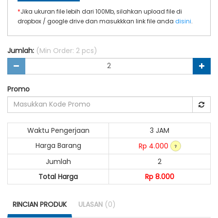
*
Jika ukuran file lebih dari 100Mb, silahkan upload file di
dropbox / google drive dan masukkkan link file anda
disini
.
Jumlah:
(Min Order: 2 pcs)
Promo
Waktu Pengerjaan
3 JAM
Harga Barang
Rp 4.000
Jumlah
2
Total Harga
Rp 8.000
RINCIAN PRODUK
ULASAN
(0)