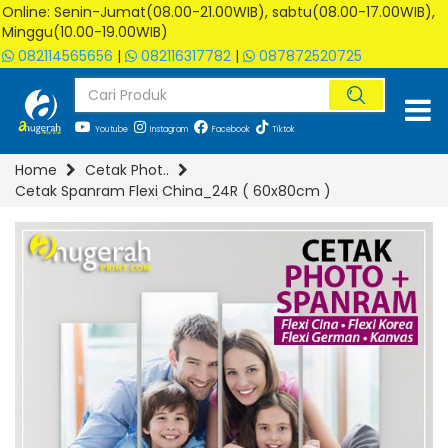
Online: Senin-Jumat(08.00-21.00WIB), sabtu(08.00-17.00WIB),
Minggu(10.00-19.00WIB)
082114565656
|
082116317782
|
087872520725
Youtube
Instagram
Facebook
Tiktok
Home
Cetak Phot..
Cetak Spanram Flexi China_24R ( 60x80cm )