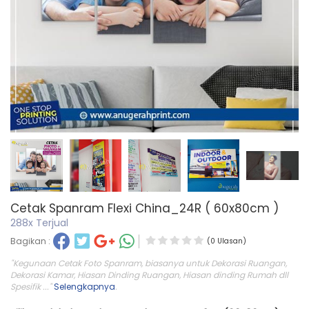
Cetak Spanram Flexi China_24R ( 60x80cm )
288x Terjual
Bagikan :
(0 Ulasan)
"Kegunaan Cetak Foto Spanram, biasanya untuk Dekorasi Ruangan,
Dekorasi Kamar, Hiasan Dinding Ruangan, Hiasan dinding Rumah dll
Spesifik ..."
Selengkapnya
.