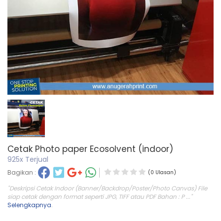
Cetak Photo paper Ecosolvent (indoor)
925x Terjual
Bagikan :
(0 Ulasan)
"Deskripsi Cetak Indoor (Banner/Backdrop/Poster/Photo Canvas) File
siap cetak dengan format seperti JPG, TIFF atau PDF Bahan : P ..."
Selengkapnya
.