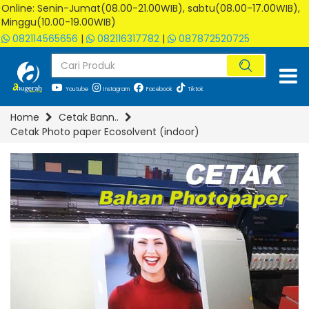
Online: Senin-Jumat(08.00-21.00WIB), sabtu(08.00-17.00WIB),
Minggu(10.00-19.00WIB)
082114565656
|
082116317782
|
087872520725
Youtube
Instagram
Facebook
Tiktok
Home
Cetak Bann..
Cetak Photo paper Ecosolvent (indoor)