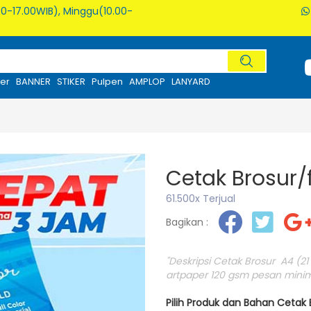
0-17.00WIB), Minggu(10.00-
er
BANNER
STIKER
Pulpen
AMPLOP
LANYARD
Cetak Brosur/
61.500x Terjual
Bagikan :
"Deskripsi Cetak Brosur A4 (21 X
artpaper 120 gsm pesan minima
Pilih Produk dan Bahan Cetak 