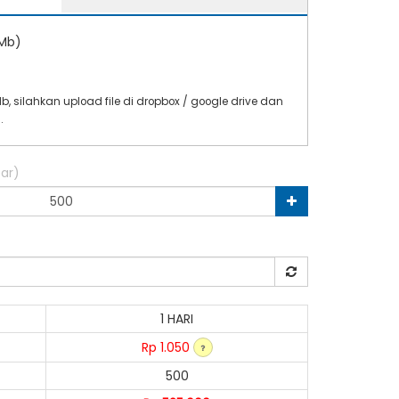
0Mb)
0Mb, silahkan upload file di dropbox / google drive dan
i
.
ar)
1 HARI
Rp 1.050
500