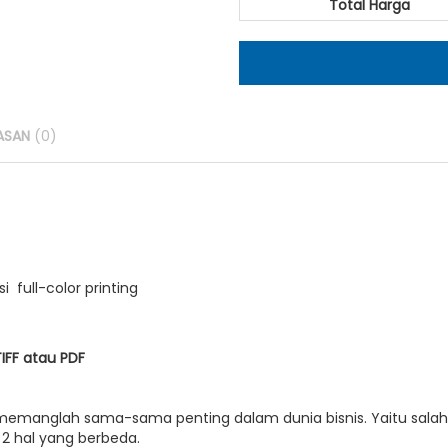
Total Harga
ASAN
(0)
i full-color printing
TIFF atau PDF
r memanglah sama-sama penting dalam dunia bisnis. Yaitu sala
2 hal yang berbeda.