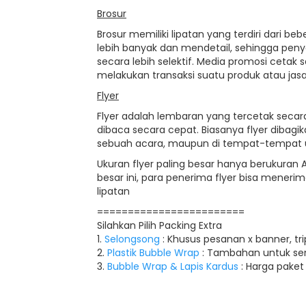
Brosur
Brosur memiliki lipatan yang terdiri dari 
lebih banyak dan mendetail, sehingga pen
secara lebih selektif. Media promosi cet
melakukan transaksi suatu produk atau jasa
Flyer
Flyer adalah lembaran yang tercetak secara
dibaca secara cepat. Biasanya flyer dibagik
sebuah acara, maupun di tempat-tempat 
Ukuran flyer paling besar hanya berukuran A4
besar ini, para penerima flyer bisa mene
lipatan
========================
Silahkan Pilih Packing Extra
1.
Selongsong
: Khusus pesanan x banner, t
2.
Plastik Bubble Wrap
: Tambahan untuk se
3.
Bubble Wrap & Lapis Kardus
: Harga paket