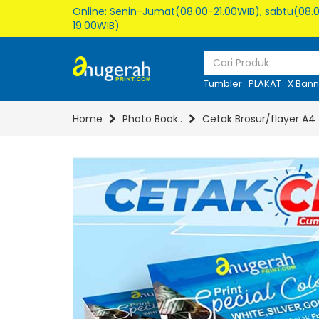
Online: Senin-Jumat(08.00-21.00WIB), sabtu(08.0
19.00WIB)
Tumbler
PLAKAT
X Bann
Home
Photo Book..
Cetak Brosur/flayer A4