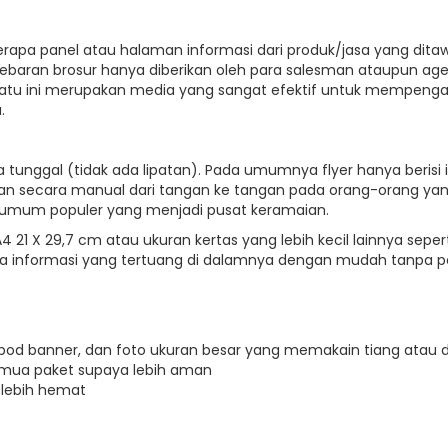
beberapa panel atau halaman informasi dari produk/jasa yang d
yebaran brosur hanya diberikan oleh para salesman ataupun ag
ak satu ini merupakan media yang sangat efektif untuk mempen
.
 tunggal (tidak ada lipatan). Pada umumnya flyer hanya berisi i
an secara manual dari tangan ke tangan pada orang-orang yang se
umum populer yang menjadi pusat keramaian.
 21 X 29,7 cm atau ukuran kertas yang lebih kecil lainnya sepert
rima informasi yang tertuang di dalamnya dengan mudah tanpa 
ripod banner, dan foto ukuran besar yang memakain tiang atau 
mua paket supaya lebih aman
 lebih hemat