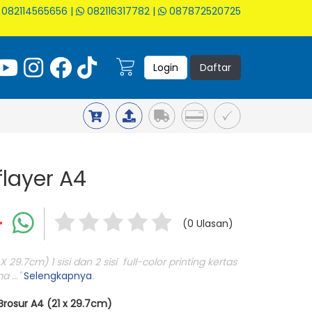
082114565656
|
082116317782
|
087872520725
Login
Daftar
flayer A4
(0 Ulasan)
 29.7cm) 1 sisi dan 2 sisi full-color printing kertas
 ..."
Selengkapnya
.
Brosur A4 (21 x 29.7cm)