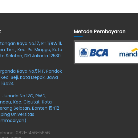
k
Metode Pembayaran
oltangan Raya No.17, RT.1/RW.11,
en Tim., Kec. Ps. Minggu, Kota
ta Selatan, DKI Jakarta 12530
argonda Raya No.514F, Pondok
 Kec. Beji, Kota Depok, Jawa
 16424
r H. Juanda No.12C, RW.2,
ndeu, Kec. Ciputat, Kota
rang Selatan, Banten 15412
ing Universitas
ammadiyah)
phone: 0821-1456-5656