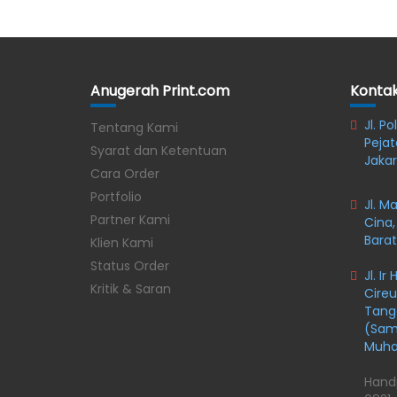
Anugerah Print.com
Konta
Jl. P
Tentang Kami
Pejat
Syarat dan Ketentuan
Jakar
Cara Order
Portfolio
Jl. M
Partner Kami
Cina,
Barat
Klien Kami
Status Order
Jl. I
Kritik & Saran
Cireu
Tange
(Samp
Muh
Hand